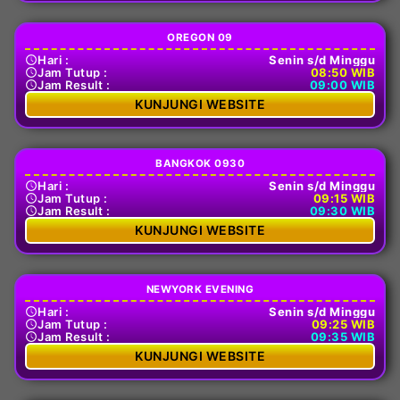
OREGON 09
Hari :
Senin s/d Minggu
Jam Tutup :
08:50 WIB
Jam Result :
09:00 WIB
KUNJUNGI WEBSITE
BANGKOK 0930
Hari :
Senin s/d Minggu
Jam Tutup :
09:15 WIB
Jam Result :
09:30 WIB
KUNJUNGI WEBSITE
NEWYORK EVENING
Hari :
Senin s/d Minggu
Jam Tutup :
09:25 WIB
Jam Result :
09:35 WIB
KUNJUNGI WEBSITE