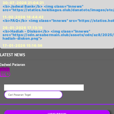
30-07-2026 21:04:21
<b>Jadwal Bank</b> <img class="lnnews"
src="https://statics.hokibagus.club/danatoto/images
11-02-2026 18:44:42
<b>FAQ</b> <img class="lnnews" src="https://statics.
26-01-2026 17:13:19
<b>Hadiah - Diskon</b> <img class="lnnews"
src="https://cdn.areabermain.club/assets/cdn/az8/2
hadiah-diskon.png">
17-01-2026 15:16:56
LATEST
NEWS
Jadwal Pasaran
JADWAL PASARAN DANATOTO